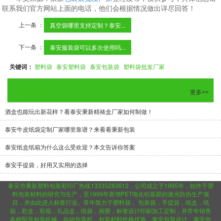
联系我们官方网站上面的电话，他们会根据情况做出详尽回答！
上一条 ：
真空袋哪里支持定制？泰安...
下一条 ：
泰安服装袋可以多次使用吗...
关键词：
塑料袋
泰安塑料袋
泰安包装袋
塑料袋批发厂家
相关资讯
更多>>
酒盒也能玩出新花样？看泰安秉新精裱盒厂家如何制做！
泰安牛皮纸袋定制厂家哪里靠谱？来看看秉新包装
泰安纸盒纸箱为什么这么受欢迎？本文告诉你答案
泰安手提袋，好用又实用的选择
泰安市秉新塑料包装彩印厂热线13335283612，公司成立于1995年，始作于塑
料包装材料的研究与生产，至1999年新增PET电化铝基膜的激光防伪生产项
目，并由此进入标签行业。常年致力于塑料袋， 包装袋，手提袋，纸盒，纸
箱，彩盒，彩箱，礼品盒，纸袋，画册，标签设计印刷加工定制，并常年销售
各种型号包装机械、自动包装机、包装材料价格优惠。泰安包装设计、泰安包