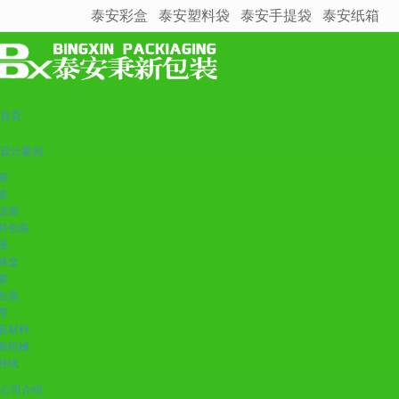
泰安彩盒
泰安塑料袋
泰安手提袋
泰安纸箱
很遗憾，因您的浏览器版本过低导致无法获得最佳浏览体验，推荐下载安装谷歌浏览器！
首页
设计案例
箱
盒
提袋
料包装
册
裱盒
签
合袋
带
装材料
装机械
种纸
公司介绍