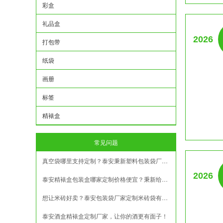
彩盒
礼品盒
2026
打包带
纸袋
画册
标签
精裱盒
常见问题
真空袋哪里支持定制？泰安秉新塑料包装袋厂家揭秘
2026
泰安精裱盒包装盒哪家定制价格便宜？秉新给您说实在话
想让米砖好卖？泰安包装袋厂家定制米砖袋有答案
泰安酒盒精裱盒定制厂家，让你的酒更有面子！