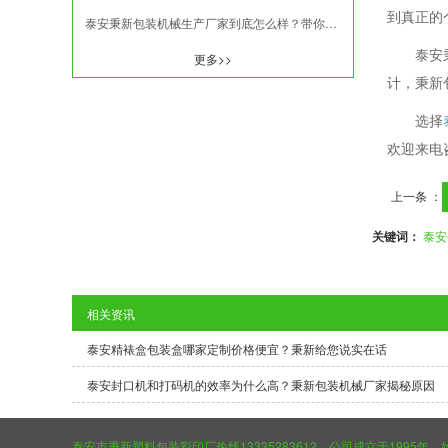
到真正的
泰安秉新包装机械生产厂家到底怎么样？带你了解一下
泰安
更多>>
计，秉新
选择
欢迎来电
上一条 ：
关键词：
泰安
相关资讯
泰安精裱盒包装盒哪家定制价格便宜？秉新给您说实在话
泰安封口机和打码机的效率为什么高？秉新包装机械厂家揭秘原因
泰安市秉新塑料包装彩印厂热线13335283612，公司成立于199