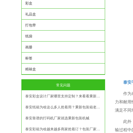
彩盒
礼品盒
打包带
纸袋
画册
标签
精裱盒
泰安
常见问题
作为
泰安彩盒设计厂家哪里支持定制？来看看秉新包装
力和耐用
泰安纸箱为啥这么多人抢着用？秉新包装箱老板说出实话了！
满足不同
泰安靠谱的打码机厂家就选秉新包装机械
此外
泰安彩箱为啥越来越多商家抢着订？包装厂家介绍
输过程中