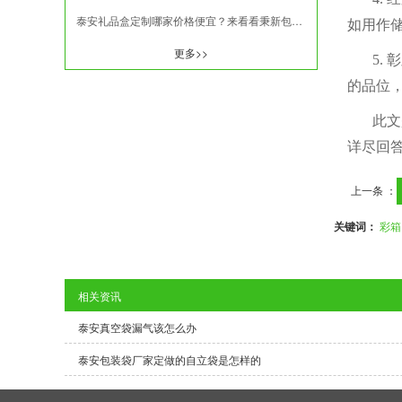
泰安礼品盒定制哪家价格便宜？来看看秉新包装盒厂家
如用作
更多>>
5.
的品位
此文
详尽回
上一条 ：
关键词：
彩箱
相关资讯
泰安真空袋漏气该怎么办
泰安包装袋厂家定做的自立袋是怎样的