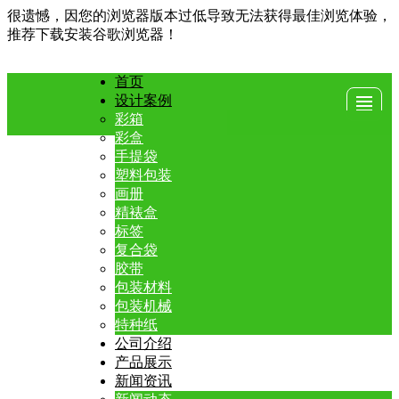
很遗憾，因您的浏览器版本过低导致无法获得最佳浏览体验，
推荐下载安装谷歌浏览器！
首页
设计案例
首页
设计案例
公司介绍
产品展示
彩箱
彩盒
手提袋
塑料包装
新闻资讯
资质证书
联系我们
地图导航
画册
精裱盒
标签
复合袋
胶带
包装材料
包装机械
特种纸
公司介绍
产品展示
新闻资讯