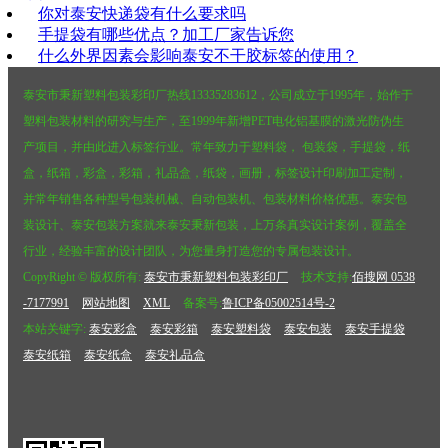
你对泰安快递袋有什么要求吗
手提袋有哪些优点？加工厂家告诉您
什么外界因素会影响泰安不干胶标签的使用？
泰安市秉新塑料包装彩印厂热线13335283612，公司成立于1995年，始作于
塑料包装材料的研究与生产，至1999年新增PET电化铝基膜的激光防伪生
产项目，并由此进入标签行业。常年致力于塑料袋， 包装袋，手提袋，纸
盒，纸箱，彩盒，彩箱，礼品盒，纸袋，画册，标签设计印刷加工定制，
并常年销售各种型号包装机械、自动包装机、包装材料价格优惠。泰安包
装设计、泰安包装方案就来泰安秉新包装，上万条真实设计案例，覆盖全
行业，经验丰富的设计团队，为您量身打造您的专属包装设计。
CopyRight © 版权所有:
泰安市秉新塑料包装彩印厂
技术支持:
佰搜网 0538
-7177991
网站地图
XML
备案号:
鲁ICP备05002514号-2
本站关键字:
泰安彩盒
泰安彩箱
泰安塑料袋
泰安包装
泰安手提袋
泰安纸箱
泰安纸盒
泰安礼品盒