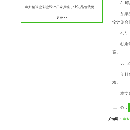
3. 
泰安精裱盒彩盒设计厂家揭秘，让礼品包装更有格调！
如果
更多>>
设计则会
4. 
批发
高。
5.
塑料
格。
本文
上一条 ：
关键词：
泰安