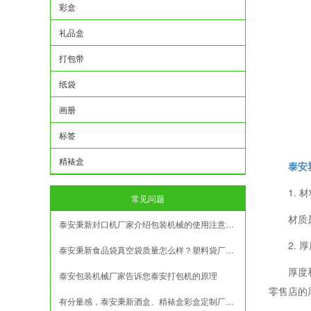
彩盒
礼品盒
打包带
纸袋
画册
标签
精裱盒
泰安
1. 
常见问题
材质
泰安秉新封口机厂家介绍包装机械的使用注意事项
2. 
泰安秉新食品袋真空袋质量怎么样？塑料袋厂家揭秘真实情况
厚度
泰安包装机械厂家告诉您泰安打包机的原理
零售店的
有分量感，泰安秉新酒盒、精裱盒彩盒定制厂家的底气在哪